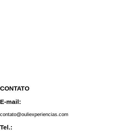
Ir
para
o
conteúdo
CONTATO
E-mail:
contato@ouliexperiencias.com
Tel.: